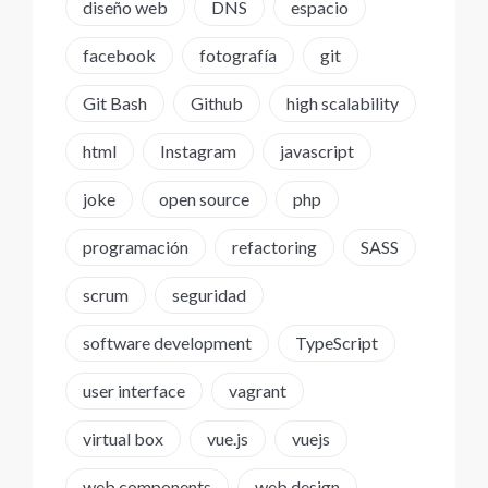
diseño web
DNS
espacio
facebook
fotografía
git
Git Bash
Github
high scalability
html
Instagram
javascript
joke
open source
php
programación
refactoring
SASS
scrum
seguridad
software development
TypeScript
user interface
vagrant
virtual box
vue.js
vuejs
web components
web design