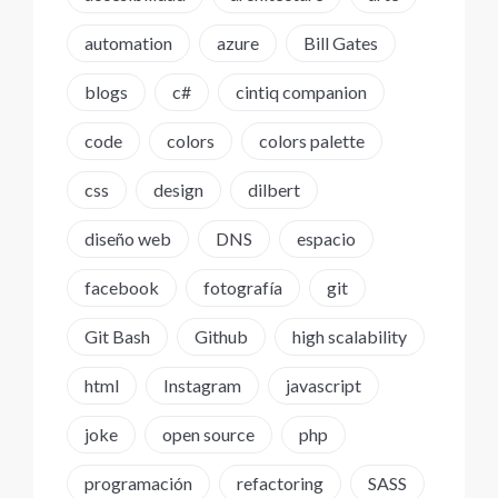
automation
azure
Bill Gates
blogs
c#
cintiq companion
code
colors
colors palette
css
design
dilbert
diseño web
DNS
espacio
facebook
fotografía
git
Git Bash
Github
high scalability
html
Instagram
javascript
joke
open source
php
programación
refactoring
SASS