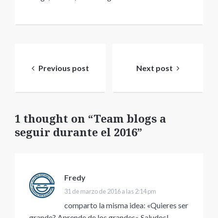
Navegación
de
Previous post
Next post
entradas
1 thought on “Team blogs a
seguir durante el 2016”
Fredy
dice:
31 de marzo de 2016 a las 2:14 pm
comparto la misma idea: «Quieres ser
grande? Aprende de los grandes» Saludos!