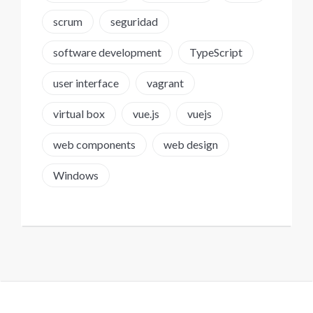
scrum
seguridad
software development
TypeScript
user interface
vagrant
virtual box
vue.js
vuejs
web components
web design
Windows