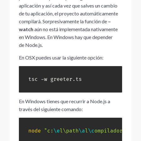
aplicación y así cada vez que salves un cambio
de tu aplicación, el proyecto automáticamente
compilará. Sorpresivamente la función de
–
watch
aún no está implementada nativamente
en Windows. En Windows hay que depender
de Node.js.
En OSX puedes usar la siguiente opción:
tsc -w greeter.ts
En Windows tienes que recurrir a Node.js a
través del siguiente comando:
node
"c:
\e
l\path
\a
l
\c
ompilador
\t
sc.