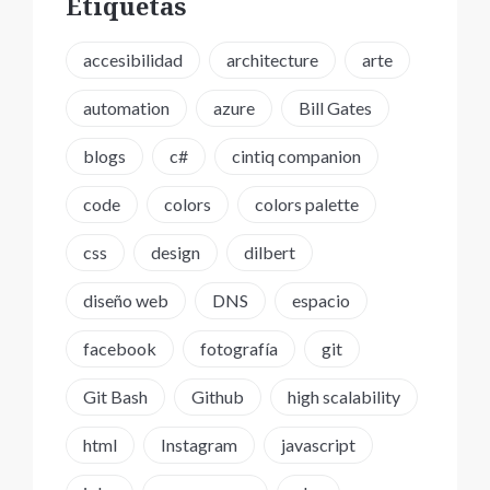
Etiquetas
accesibilidad
architecture
arte
automation
azure
Bill Gates
blogs
c#
cintiq companion
code
colors
colors palette
css
design
dilbert
diseño web
DNS
espacio
facebook
fotografía
git
Git Bash
Github
high scalability
html
Instagram
javascript