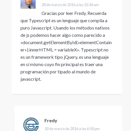
28 de marzo de 2016 a las 10:36 am
Gracias por leer Fredy. Recuerda
que Typescript es un lenguaje que compila a
puro Javascript. Usando los métodos nativos
de js podemos hacer algo como parecido a
«document.getElementById(«elementContain
er»).innerHTML = variableX». Typescript no
es un framework tipo jQuery, es una lenguaje
en sí mismo cuyo fin principal es traer una
programación por tipado al mundo de
javascript.
Fredy
dice:
30 de marzo de 2016 a las 6:50 pm