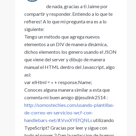
de nada, gracias a ti Jaime por
compartir y responder. Entiendo a lo que te
refieres! A lo que mi pregunta era es a lo
siguiente:
Tengo un método que agrega nuevos
elementos a un DIV de manera dinámica,
dichos elementos los genero usando el JSON
que viene del server y dibujo de manera
manual el HTML dentro del Javascript, algo
asi:
var elHtml = » + response.Name;
Conoces alguna manera similar a esta que
comenta mi buen amigo @jesulink2514 :
http://somostechies.com/usando-plantillas-
de-correo-en-servicios-wcf-con-
handlebars-net/#.VvxXYEfQNLs
utilizando
TypeScript? Gracias por leer y sigue con
todo el power 2.0 en la redaccion de buenos