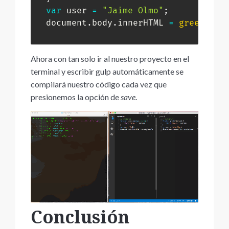
var
 user 
=
"Jaime Olmo"
;
document
.
body
.
innerHTML 
=
greeter
(
u
Ahora con tan solo ir al nuestro proyecto en el
terminal y escribir gulp automáticamente se
compilará nuestro código cada vez que
presionemos la opción de
save
.
Conclusión