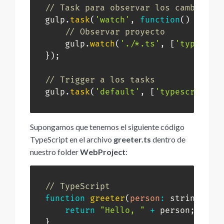
// Task para observar los cambios a
gulp
.
task
(
'watch'
,
function
(
)
{
// Observar proyecto
    gulp
.
watch
(
'./*.ts'
,
[
'typescri
}
)
;
// Trigger a los tasks
gulp
.
task
(
'default'
,
[
'typescript'
,
Supongamos que tenemos el siguiente código
TypeScript en el archivo
greeter.ts
dentro de
nuestro folder
WebProject
:
// TypeScript
function
greeter
(
person
:
 string
)
{
return
"Hello, "
+
 person
;
}