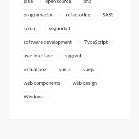
joke
open source
php
programación
refactoring
SASS
scrum
seguridad
software development
TypeScript
user interface
vagrant
virtual box
vue.js
vuejs
web components
web design
Windows