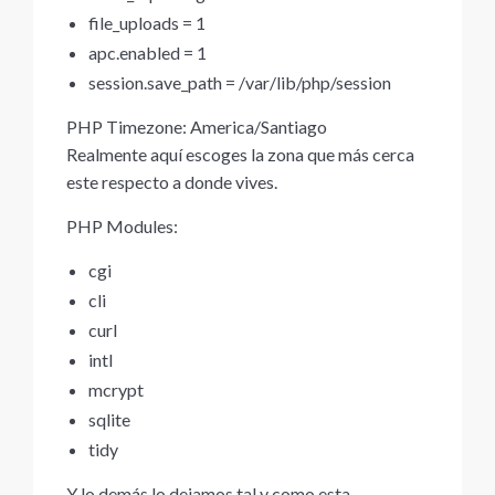
file_uploads = 1
apc.enabled = 1
session.save_path = /var/lib/php/session
PHP Timezone: America/Santiago
Realmente aquí escoges la zona que más cerca
este respecto a donde vives.
PHP Modules:
cgi
cli
curl
intl
mcrypt
sqlite
tidy
Y lo demás lo dejamos tal y como esta.