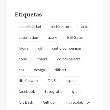
Etiquetas
accesibilidad
architecture
arte
automation
azure
Bill Gates
blogs
c#
cintiq companion
code
colors
colors palette
css
design
dilbert
diseño web
DNS
espacio
facebook
fotografía
git
Git Bash
Github
high scalability