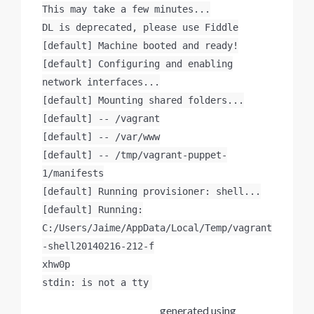
This may take a few minutes...
DL is deprecated, please use Fiddle
[default] Machine booted and ready!
[default] Configuring and enabling
network interfaces...
[default] Mounting shared folders...
[default] -- /vagrant
[default] -- /var/www
[default] -- /tmp/vagrant-puppet-
1/manifests
[default] Running provisioner: shell...
[default] Running:
C:/Users/Jaime/AppData/Local/Temp/vagrant
-shell20140216-212-f
xhw0p
stdin: is not a tty
____ ____ _ _ ____ _ generated using