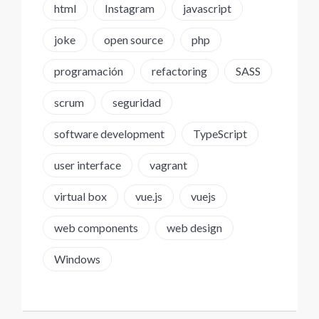
html
Instagram
javascript
joke
open source
php
programación
refactoring
SASS
scrum
seguridad
software development
TypeScript
user interface
vagrant
virtual box
vue.js
vuejs
web components
web design
Windows