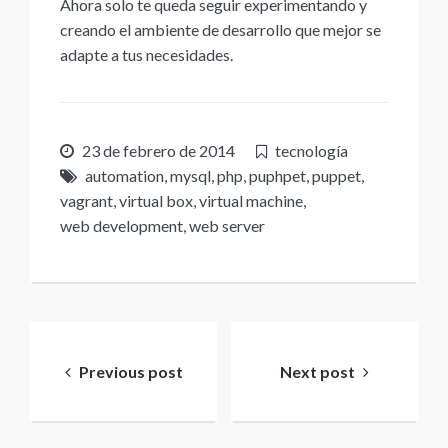
Ahora solo te queda seguir experimentando y
creando el ambiente de desarrollo que mejor se
adapte a tus necesidades.
23 de febrero de 2014
tecnología
automation
,
mysql
,
php
,
puphpet
,
puppet
,
vagrant
,
virtual box
,
virtual machine
,
web development
,
web server
Navegación
de
Previous post
Next post
entradas