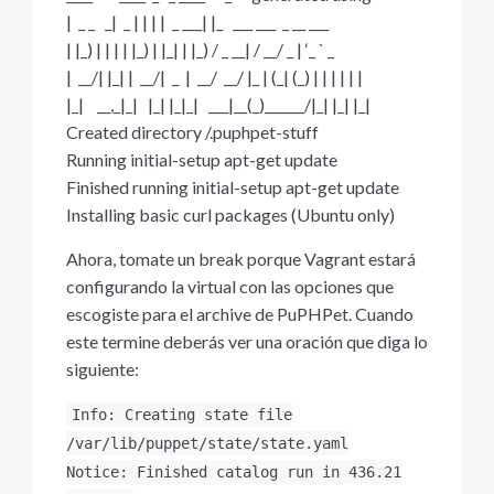
| _ _ _| _ | | | | _ ___| |_ ___ ___ _ __ ___
| |_) | | | | |_) | |_| | |_) / _ __| / __/ _ | ‘_ ` _
| __/| |_| | __/| _ | __/ __/ |_ | (_| (_) | | | | | |
|_| __,_|_| |_| |_|_| ___|__(_)______/|_| |_| |_|
Created directory /.puphpet-stuff
Running initial-setup apt-get update
Finished running initial-setup apt-get update
Installing basic curl packages (Ubuntu only)
Ahora, tomate un break porque Vagrant estará
configurando la virtual con las opciones que
escogiste para el archive de PuPHPet. Cuando
este termine deberás ver una oración que diga lo
siguiente:
Info: Creating state file
/var/lib/puppet/state/state.yaml
Notice: Finished catalog run in 436.21