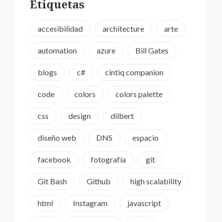
Etiquetas
accesibilidad
architecture
arte
automation
azure
Bill Gates
blogs
c#
cintiq companion
code
colors
colors palette
css
design
dilbert
diseño web
DNS
espacio
facebook
fotografía
git
Git Bash
Github
high scalability
html
Instagram
javascript