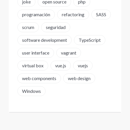
joke
open source
php
programación
refactoring
SASS
scrum
seguridad
software development
TypeScript
user interface
vagrant
virtual box
vue.js
vuejs
web components
web design
Windows