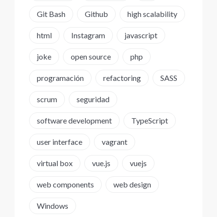
Git Bash
Github
high scalability
html
Instagram
javascript
joke
open source
php
programación
refactoring
SASS
scrum
seguridad
software development
TypeScript
user interface
vagrant
virtual box
vue.js
vuejs
web components
web design
Windows