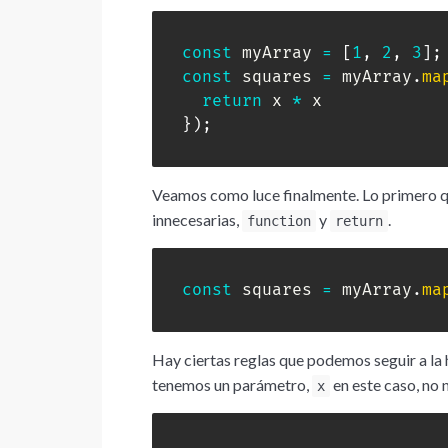
const
 myArray 
=
[
1
,
2
,
3
]
;
const
 squares 
=
 myArray
.
ma
return
 x 
*
}
)
;
Veamos como luce finalmente. Lo primero q
innecesarias,
y
.
function
return
const
 squares 
=
 myArray
.
ma
Hay ciertas reglas que podemos seguir a la 
tenemos un parámetro,
en este caso, no 
x