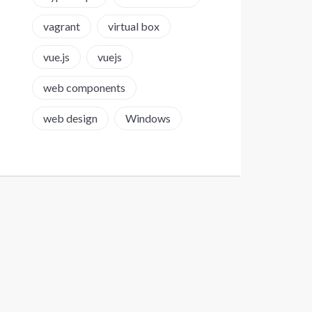
vagrant
virtual box
vue.js
vuejs
web components
web design
Windows