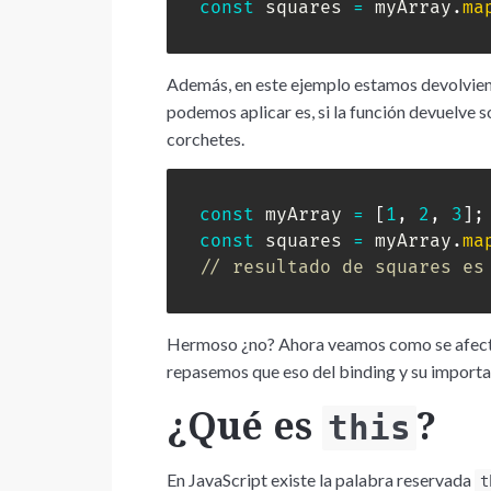
const
 squares 
=
 myArray
.
ma
Además, en este ejemplo estamos devolviend
podemos aplicar es, si la función devuelve s
corchetes.
const
 myArray 
=
[
1
,
2
,
3
]
;
const
 squares 
=
 myArray
.
ma
// resultado de squares es
Hermoso ¿no? Ahora veamos como se afecta
repasemos que eso del binding y su importa
¿Qué es
?
this
En JavaScript existe la palabra reservada
t