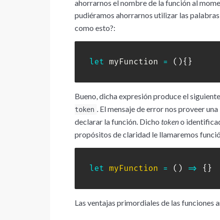
ahorrarnos el nombre de la función al momen
pudiéramos ahorrarnos utilizar las palabra
como esto?:
let
 myFunction 
=
(
)
{
}
Bueno, dicha expresión produce el siguiente
. El mensaje de error nos proveer un
token
declarar la función. Dicho
token
o identifica
propósitos de claridad le llamaremos funci
let
myFunction
=
(
)
=>
{
}
Las ventajas primordiales de las funciones a