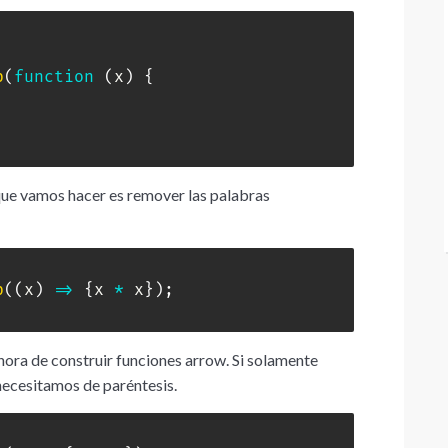
p
(
function
(
x
)
{
ue vamos hacer es remover las palabras
p
(
(
x
)
=>
{
x 
*
 x
}
)
;
hora de construir funciones arrow. Si solamente
necesitamos de paréntesis.