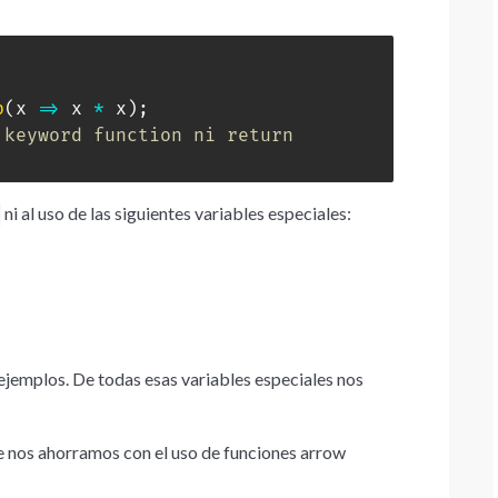
p
(
x
=>
 x 
*
 x
)
;
 keyword function ni return
ni al uso de las siguientes variables especiales:
ejemplos. De todas esas variables especiales nos
ue nos ahorramos con el uso de funciones arrow