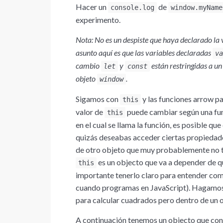
Hacer un
de
console.log
window.myName
experimento.
Nota: No es un despiste que haya declarado la
asunto aquí es que las variables declaradas
va
cambio
y
están restringidas a un
let
const
objeto
.
window
Sigamos con
y las funciones arrow p
this
valor de
puede cambiar según una fun
this
en el cual se llama la función, es posible 
quizás deseabas acceder ciertas propiedade
de otro objeto que muy probablemente no t
es un objecto que va a depender de qu
this
importante tenerlo claro para entender com
cuando programas en JavaScript). Hagamo
para calcular cuadrados pero dentro de un 
A continuación tenemos un objecto que cont