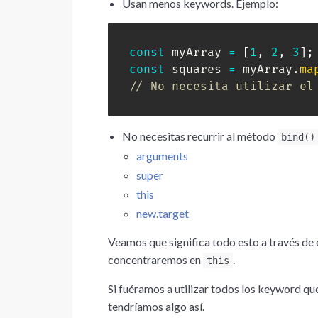
Usan menos keywords. Ejemplo:
const
 myArray 
=
[
1
,
2
,
3
]
;
const
 squares 
=
 myArray
.
ma
// No necesita utilizar el
No necesitas recurrir al método
bind()
arguments
super
this
new.target
Veamos que significa todo esto a través de 
concentraremos en
.
this
Si fuéramos a utilizar todos los keyword q
tendríamos algo así.