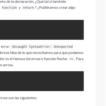
to de la declaración. ¿Qué tal si también
s
y
? ¿Pudiéramos crear algo
function
return
 error:
Uncaught SyntaxError: Unexpected
a breve idea de lo que necesitamos para que podamos
dor es el famoso
fat arrow
o función flecha:
. Para
=>
ón arrow.
rrow son las siguientes: