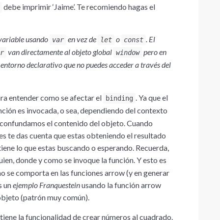
debe imprimir ‘Jaime’. Te recomiendo hagas el
 variable usando
en vez de
o
. El
var
let
const
van directamente al objeto global
pero en
r
window
 entorno declarativo que no puedes acceder a través del
ara entender como se afectar el
. Ya que el
binding
ción es invocada, o sea, dependiendo del contexto
que confundamos el contenido del objeto. Cuando
s te das cuenta que estas obteniendo el resultado
iene lo que estas buscando o esperando. Recuerda,
ien, donde y como se invoque la función. Y esto es
o se comporta en las funciones arrow (y en generar
s un
ejemplo Franquestein
usando la función arrow
objeto (patrón muy común).
iene la funcionalidad de crear números al cuadrado.