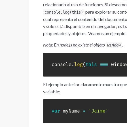
relacionado al uso de funciones. Si deseam
para explorar su conte
console.log(this)
cual representa el contenido del documento
y solo está disponible en el navegador; es 
propiedades y objetos. Veamos un ejemplo.
Nota: En node.js no existe el objeto
.
window
console
.
log
(
this
===
 windo
El ejemplo anterior claramente muestra que
variable:
var
 myName 
=
'Jaime'