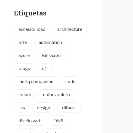
Etiquetas
accesibilidad
architecture
arte
automation
azure
Bill Gates
blogs
c#
cintiq companion
code
colors
colors palette
css
design
dilbert
diseño web
DNS