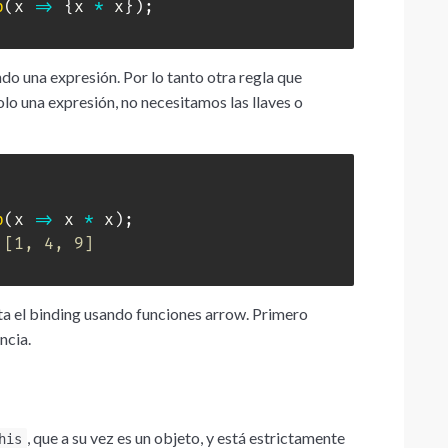
p
(
x
=>
{
x 
*
 x
}
)
;
o una expresión. Por lo tanto otra regla que
olo una expresión, no necesitamos las llaves o
p
(
x
=>
 x 
*
 x
)
;
 [1, 4, 9]
 el binding usando funciones arrow. Primero
ncia.
, que a su vez es un objeto, y está estrictamente
his