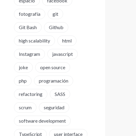
espacio
facebook
fotografía
git
Git Bash
Github
high scalability
html
Instagram
javascript
joke
open source
php
programación
refactoring
SASS
scrum
seguridad
software development
TypeScript
user interface