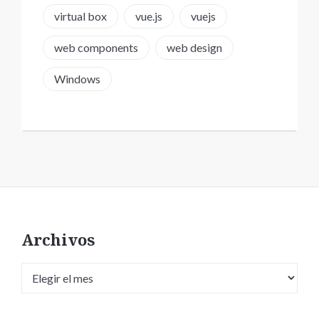
virtual box
vue.js
vuejs
web components
web design
Windows
Archivos
Archivos