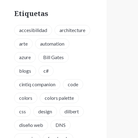
Etiquetas
accesibilidad
architecture
arte
automation
azure
Bill Gates
blogs
c#
cintiq companion
code
colors
colors palette
css
design
dilbert
diseño web
DNS