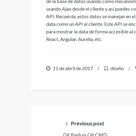
de la base de datos usando como mecanismo
usando Ajax desde el cliente y así puedes co
API. Recuerda, estos datos se manejan en el
data como un API al cliente. Este API se en
para mostrar la data de forma accesible al c
React, Angular, Aurelia, etc.
11 de abril de 2017
/
diseño
/
Navegación
de
Previous post
entradas
Git Bash vs Git CMD