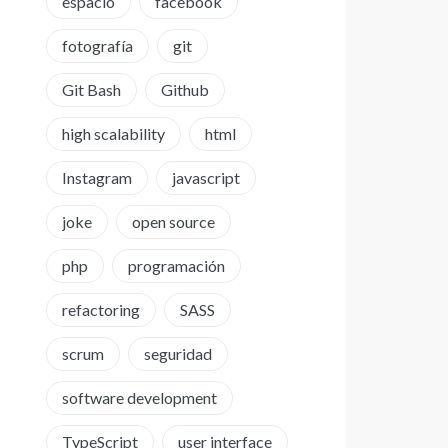
espacio
facebook
fotografía
git
Git Bash
Github
high scalability
html
Instagram
javascript
joke
open source
php
programación
refactoring
SASS
scrum
seguridad
software development
TypeScript
user interface