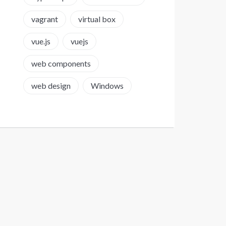
vagrant
virtual box
vue.js
vuejs
web components
web design
Windows