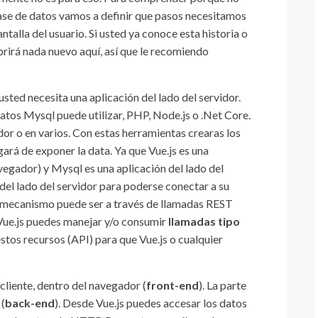
base de datos vamos a definir que pasos necesitamos
antalla del usuario. Si usted ya conoce esta historia o
brirá nada nuevo aquí, así que le recomiendo
sted necesita una aplicación del lado del servidor.
atos Mysql puede utilizar, PHP, Node.js o .Net Core.
dor o en varios. Con estas herramientas crearas los
rgará de exponer la data. Ya que Vue.js es una
avegador) y Mysql es una aplicación del lado del
el lado del servidor para poderse conectar a su
e mecanismo puede ser a través de llamadas REST
 Vue.js puedes manejar y/o consumir
llamadas tipo
stos recursos (API) para que Vue.js o cualquier
 cliente, dentro del navegador (
front-end
). La parte
 (
back-end
). Desde Vue.js puedes accesar los datos