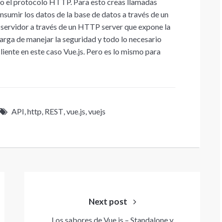
 el protocolo HTTP. Para esto creas llamadas
nsumir los datos de la base de datos a través de un
 servidor a través de un HTTP server que expone la
carga de manejar la seguridad y todo lo necesario
liente en este caso Vue.js. Pero es lo mismo para
API
,
http
,
REST
,
vue.js
,
vuejs
Next post
Los sabores de Vue.js – Standalone y