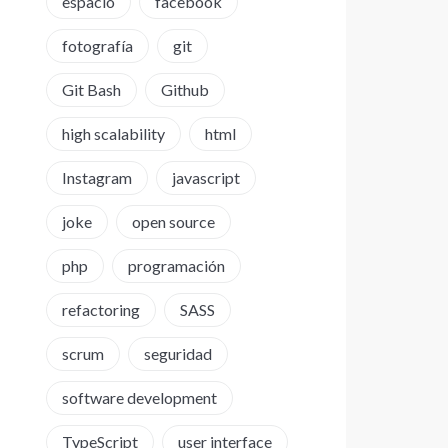
espacio
facebook
fotografía
git
Git Bash
Github
high scalability
html
Instagram
javascript
joke
open source
php
programación
refactoring
SASS
scrum
seguridad
software development
TypeScript
user interface