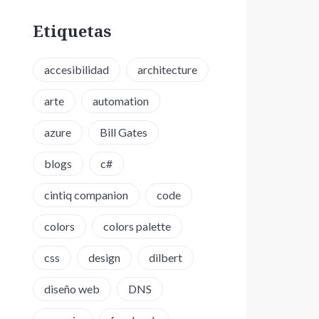
Etiquetas
accesibilidad
architecture
arte
automation
azure
Bill Gates
blogs
c#
cintiq companion
code
colors
colors palette
css
design
dilbert
diseño web
DNS