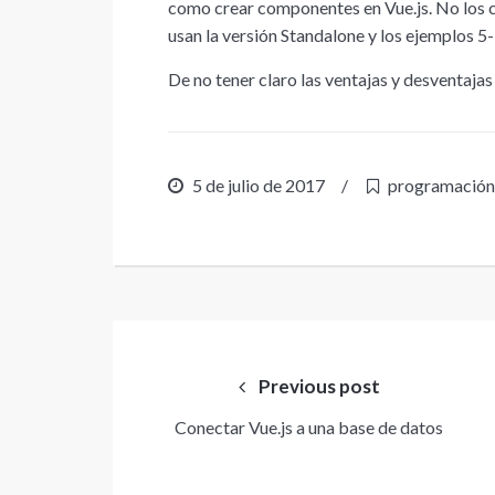
como crear componentes en Vue.js. No los c
usan la versión Standalone y los ejemplos 5-
De no tener claro las ventajas y desventaj
5 de julio de 2017
/
programación
Navegación
de
Previous post
entradas
Conectar Vue.js a una base de datos