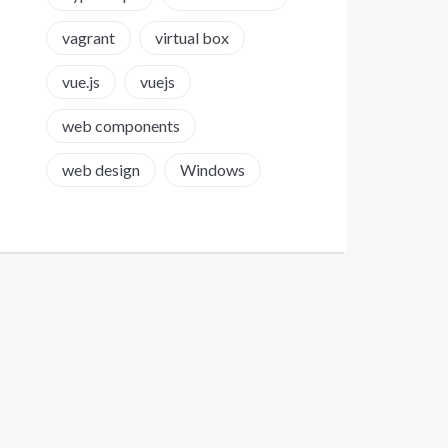
vagrant
virtual box
vue.js
vuejs
web components
web design
Windows