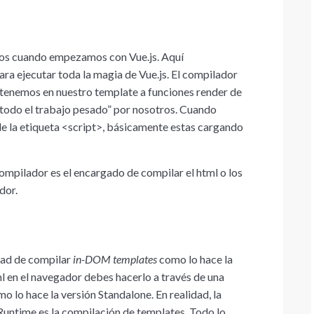
mos cuando empezamos con Vue.js. Aquí
ra ejecutar toda la magia de Vue.js. El compilador
 tenemos en nuestro template a funciones render de
“todo el trabajo pesado” por nosotros. Cuando
 de la etiqueta <script>, básicamente estas cargando
ompilador es el encargado de compilar el html o los
dor.
idad de compilar
in-DOM templates
como lo hace la
l en el navegador debes hacerlo a través de una
mo lo hace la versión Standalone. En realidad, la
Runtime es la compilación de templates. Todo lo