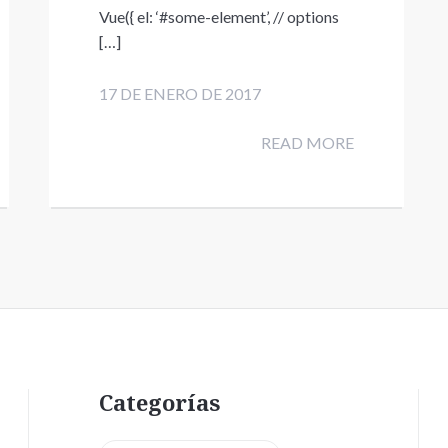
Vue({ el: ‘#some-element’, // options
[…]
17 DE ENERO DE 2017
READ MORE
Categorías