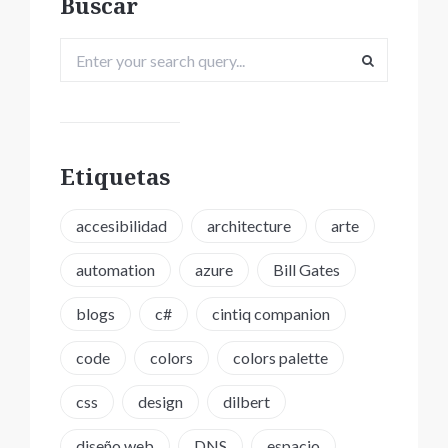
Buscar
Etiquetas
accesibilidad
architecture
arte
automation
azure
Bill Gates
blogs
c#
cintiq companion
code
colors
colors palette
css
design
dilbert
diseño web
DNS
espacio