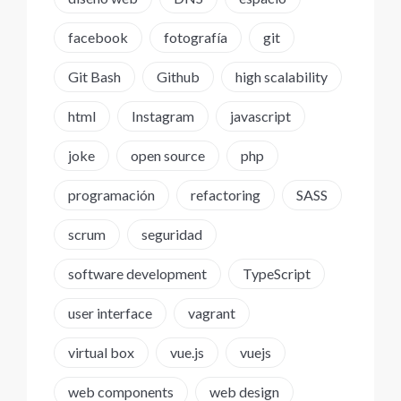
facebook
fotografía
git
Git Bash
Github
high scalability
html
Instagram
javascript
joke
open source
php
programación
refactoring
SASS
scrum
seguridad
software development
TypeScript
user interface
vagrant
virtual box
vue.js
vuejs
web components
web design