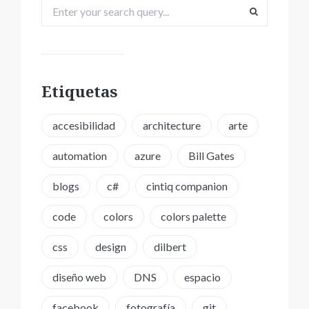
Etiquetas
accesibilidad
architecture
arte
automation
azure
Bill Gates
blogs
c#
cintiq companion
code
colors
colors palette
css
design
dilbert
diseño web
DNS
espacio
facebook
fotografía
git