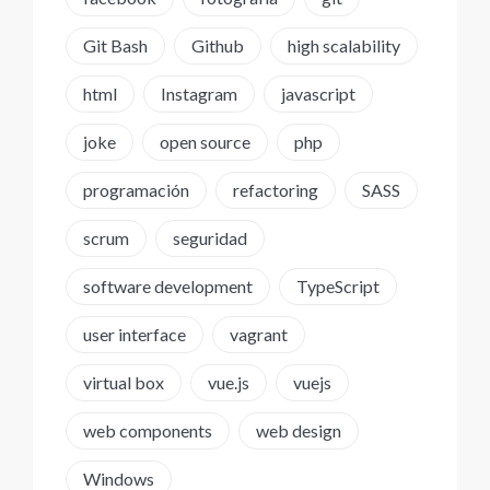
Git Bash
Github
high scalability
html
Instagram
javascript
joke
open source
php
programación
refactoring
SASS
scrum
seguridad
software development
TypeScript
user interface
vagrant
virtual box
vue.js
vuejs
web components
web design
Windows