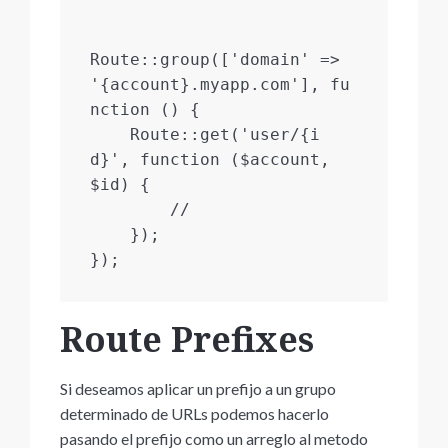
Route::group(['domain' => 
'{account}.myapp.com'], fu
nction () {

    Route::get('user/{i
d}', function ($account, 
$id) {

        //

    });

Route Prefixes
Si deseamos aplicar un prefijo a un grupo
determinado de URLs podemos hacerlo
pasando el prefijo como un arreglo al metodo