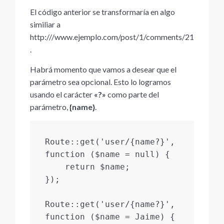
El código anterior se transformaría en algo
similiar a
http:///www.ejemplo.com/post/1/comments/21
.
Habrá momento que vamos a desear que el
parámetro sea opcional. Esto lo logramos
usando el carácter
«?»
como parte del
parámetro,
{name}
.
Route::get('user/{name?}', 
function ($name = null) {

    return $name;

});

Route::get('user/{name?}', 
function ($name = Jaime) {
