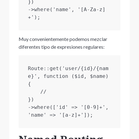
})

->where('name', '[A-Za-z]
Muy convenientemente podemos mezclar
diferentes tipo de expresiones regulares:
Route::get('user/{id}/{nam
e}', function ($id, $name) 
{

    //

})

->where(['id' => '[0-9]+', 
'name' => '[a-z]+']);