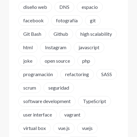
diseño web
DNS
espacio
facebook
fotografía
git
Git Bash
Github
high scalability
html
Instagram
javascript
joke
open source
php
programación
refactoring
SASS
scrum
seguridad
software development
TypeScript
user interface
vagrant
virtual box
vue.js
vuejs