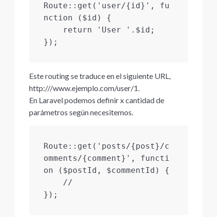
Route::get('user/{id}', fu
nction ($id) {

    return 'User '.$id;

});
Este routing se traduce en el siguiente URL,
http:///www.ejemplo.com/user/1.
En Laravel podemos definir x cantidad de
parámetros según necesitemos.
Route::get('posts/{post}/c
omments/{comment}', functi
on ($postId, $commentId) {

    //

});