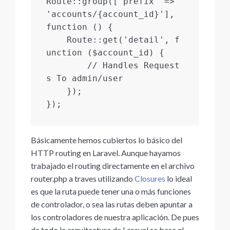
Route::group(['prefix' => 
'accounts/{account_id}'], 
function () {

    Route::get('detail', f
unction ($account_id) {

        // Handles Request
s To admin/user

    });

Básicamente hemos cubiertos lo básico del
HTTP routing en Laravel. Aunque hayamos
trabajado el routing directamente en el archivo
router.php a traves utilizando
Closures
lo ideal
es que la ruta puede tener una o más funciones
de controlador, o sea las rutas deben apuntar a
los controladores de nuestra aplicación. De pues
de todo la arquitectura de Laravel se basa el