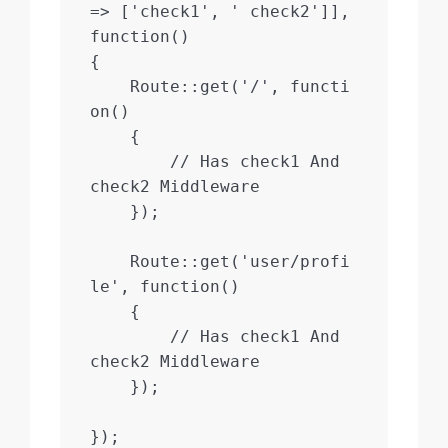
=> ['check1', ' check2']], 
function()

{

    Route::get('/', functi
on()

    {

        // Has check1 And 
check2 Middleware

    });

    Route::get('user/profi
le', function()

    {

        // Has check1 And 
check2 Middleware

    });
