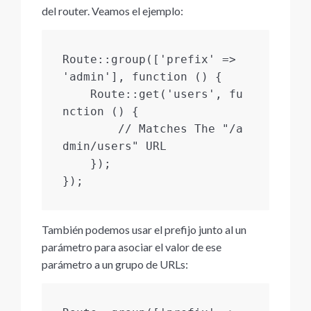
del router. Veamos el ejemplo:
Route::group(['prefix' => 
'admin'], function () {

    Route::get('users', fu
nction () {

        // Matches The "/a
dmin/users" URL

    });

});
También podemos usar el prefijo junto al un
parámetro para asociar el valor de ese
parámetro a un grupo de URLs: