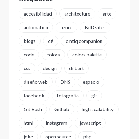
accesibilidad
architecture
arte
automation
azure
Bill Gates
blogs
c#
cintiq companion
code
colors
colors palette
css
design
dilbert
diseño web
DNS
espacio
facebook
fotografía
git
Git Bash
Github
high scalability
html
Instagram
javascript
joke
open source
php