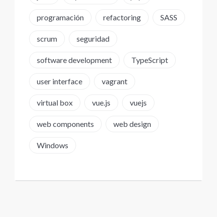
programación
refactoring
SASS
scrum
seguridad
software development
TypeScript
user interface
vagrant
virtual box
vue.js
vuejs
web components
web design
Windows