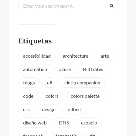
Etiquetas
accesibilidad
architecture
arte
automation
azure
Bill Gates
blogs
c#
cintiq companion
code
colors
colors palette
css
design
dilbert
diseño web
DNS
espacio
facebook
fotografía
git