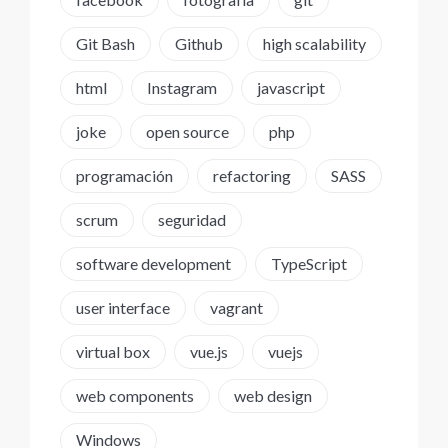
Git Bash
Github
high scalability
html
Instagram
javascript
joke
open source
php
programación
refactoring
SASS
scrum
seguridad
software development
TypeScript
user interface
vagrant
virtual box
vue.js
vuejs
web components
web design
Windows