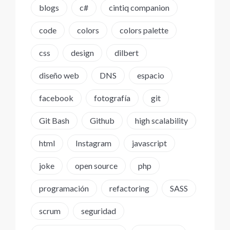
blogs
c#
cintiq companion
code
colors
colors palette
css
design
dilbert
diseño web
DNS
espacio
facebook
fotografía
git
Git Bash
Github
high scalability
html
Instagram
javascript
joke
open source
php
programación
refactoring
SASS
scrum
seguridad