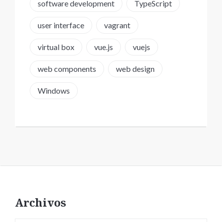
software development
TypeScript
user interface
vagrant
virtual box
vue.js
vuejs
web components
web design
Windows
Archivos