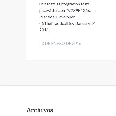
unit tests. 0 integration tests
pic.twitter.com/V2Z9F4G1sJ —
Practical Developer
(@ThePracticalDev) January 14,
2016
20 DE ENERO DE 2016
Archivos